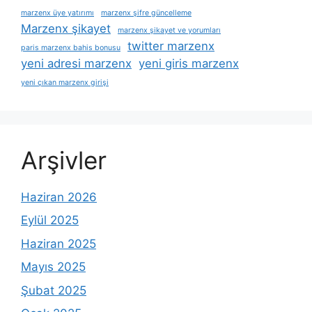
marzenx üye yatırımı
marzenx şifre güncelleme
Marzenx şikayet
marzenx şikayet ve yorumları
twitter marzenx
paris marzenx bahis bonusu
yeni adresi marzenx
yeni giris marzenx
yeni çıkan marzenx girişi
Arşivler
Haziran 2026
Eylül 2025
Haziran 2025
Mayıs 2025
Şubat 2025