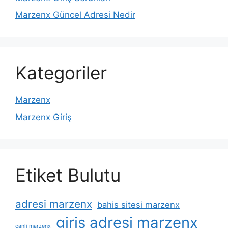
Marzenx Güncel Adresi Nedir
Kategoriler
Marzenx
Marzenx Giriş
Etiket Bulutu
adresi marzenx
bahis sitesi marzenx
giris adresi marzenx
canli marzenx