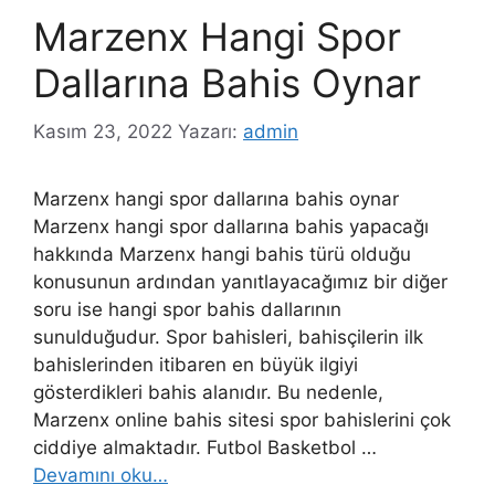
Marzenx Hangi Spor
Dallarına Bahis Oynar
Kasım 23, 2022
Yazarı:
admin
Marzenx hangi spor dallarına bahis oynar
Marzenx hangi spor dallarına bahis yapacağı
hakkında Marzenx hangi bahis türü olduğu
konusunun ardından yanıtlayacağımız bir diğer
soru ise hangi spor bahis dallarının
sunulduğudur. Spor bahisleri, bahisçilerin ilk
bahislerinden itibaren en büyük ilgiyi
gösterdikleri bahis alanıdır. Bu nedenle,
Marzenx online bahis sitesi spor bahislerini çok
ciddiye almaktadır. Futbol Basketbol …
Devamını oku…