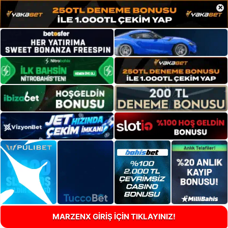
×
MARZENX GİRİŞ İÇİN TIKLAYINIZ!