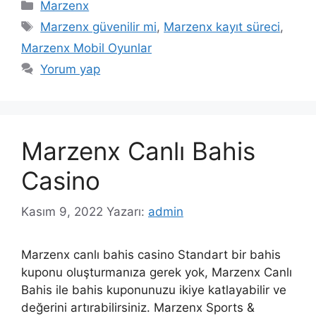
Kategoriler
Marzenx
Etiketler
Marzenx güvenilir mi
,
Marzenx kayıt süreci
,
Marzenx Mobil Oyunlar
Yorum yap
Marzenx Canlı Bahis
Casino
Kasım 9, 2022
Yazarı:
admin
Marzenx canlı bahis casino Standart bir bahis
kuponu oluşturmanıza gerek yok, Marzenx Canlı
Bahis ile bahis kuponunuzu ikiye katlayabilir ve
değerini artırabilirsiniz. Marzenx Sports &