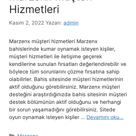
Hizmetleri
Kasım 2, 2022
Yazarı:
admin
Marzenx müşteri hizmetleri Marzenx
bahislerinde kumar oynamak isteyen kişiler,
müşteri hizmetleri ile iletişime geçerek
kendilerine sunulan fırsatları değerlendirebilir ve
böylece tüm sorunlarını çözme fırsatına sahip
olabilirler. Bahis sitesinde müşteri hizmetlerinin
aktif olduğunu görebilirsiniz. Marzenx müşteri
desteğini araştırdığınızda bahis sitesinin müşteri
destek bölümünün aktif olduğunu ve herhangi
bir sorun yaşamadığını görebilirsiniz. Sitede
oyun oynamak isteyen kişiler …
Devamını oku…
Kategoriler
Marzenx