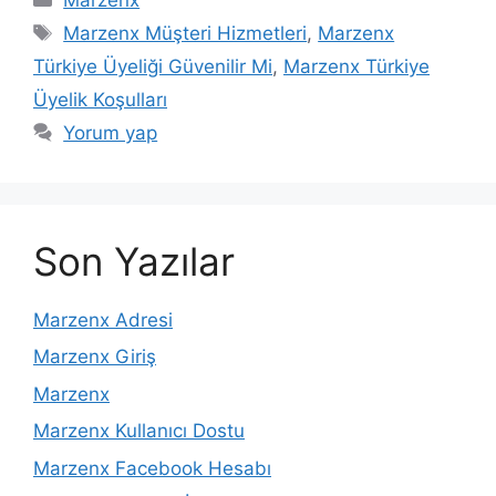
Etiketler
Marzenx Müşteri Hizmetleri
,
Marzenx
Türkiye Üyeliği Güvenilir Mi
,
Marzenx Türkiye
Üyelik Koşulları
Yorum yap
Son Yazılar
Marzenx Adresi
Marzenx Giriş
Marzenx
Marzenx Kullanıcı Dostu
Marzenx Facebook Hesabı