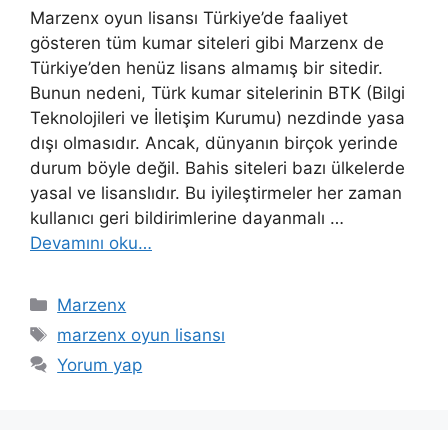
Marzenx oyun lisansı Türkiye’de faaliyet
gösteren tüm kumar siteleri gibi Marzenx de
Türkiye’den henüz lisans almamış bir sitedir.
Bunun nedeni, Türk kumar sitelerinin BTK (Bilgi
Teknolojileri ve İletişim Kurumu) nezdinde yasa
dışı olmasıdır. Ancak, dünyanın birçok yerinde
durum böyle değil. Bahis siteleri bazı ülkelerde
yasal ve lisanslıdır. Bu iyileştirmeler her zaman
kullanıcı geri bildirimlerine dayanmalı …
Devamını oku…
Kategoriler
Marzenx
Etiketler
marzenx oyun lisansı
Yorum yap