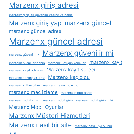
Marzenx giriş adresi
marzenx giriş en güvenilir casino ve bahis
Marzenx giriş yap
marzenx güncel
marzenx güncel adres
Marzenx güncel adresi
Marzenx güvenilir mi
marzenx güvenilirlik
marzenx kayit
marzenx hususlar bahis
marzenx i̇letişim kanalları
Marzenx kayıt süreci
marzenx kayıt adımları
Marzenx kaç oldu
marzenx kazanç artırma
marzenx kullanıcıları
marzenx lisanslı casino
marzenx maç izleme
marzenx mobil bahis
marzenx mobil cihaz
marzenx mobil giriş
marzenx mobil giriş linki
Marzenx Mobil Oyunlar
Marzenx Müşteri Hizmetleri
Marzenx nasıl bir site
marzenx nasıl üye olunur