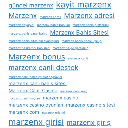
kayit marzenx
güncel marzenx
Marzenx
Marzenx adresi
marzenx adres
marzenx altyapısı
marzenx bahis bonusu
marzenx bahis platformu
Marzenx Bahis Sitesi
marzenx bahis sanal bahis
marzenx bahis sitesinin avantajları
marzenx bahis sitesi üyeliği
marzenx basketbol bahisleri
marzenx belge gerekliliği
Marzenx bonus
marzenx canli
marzenx canli destek
marzenx canlı bahis i̇yi slot sağlayıcı
marzenx canlı bahis sitesi
Marzenx Canlı Casino
marzenx canlı maç
marzenx casino
marzenx canlı maçları
marzenx casino oyunları
marzenx casino sitesi
marzenx com
marzenx erişimi
marzenx girisi
marzenx giriş