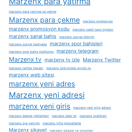
Marzenx para yatırma
marzenx para yatırma ve çekme
Marzenx para çekme
marzenx promosyon
marzenx promosyon kodu
marzenx ruleti nasıl oynanır
marzenx sanal bahis
marzenx sosyal i̇letişim
marzenx spor bahisleri
marzenx sosyal medyada
marzenx telegram
marzenx spor bahis platformu
Marzenx tv
marzenx tv izle
Marzenx Twitter
marzenx twitter hesabı
marzenx türkiye'den ayrıldı mı
marzenx web sitesi
marzenx yeni adres
Marzenx yeni adresi
marzenx yeni giris
marzenx yeni giriş adresi
marzenx ödeme yöntemleri
marzenx öder mi
marzenx üyelikleri
marzenx üye yatırımı
marzenx şifre güncelleme
Marzenx şikayet
marzenx şikayet ve yorumları