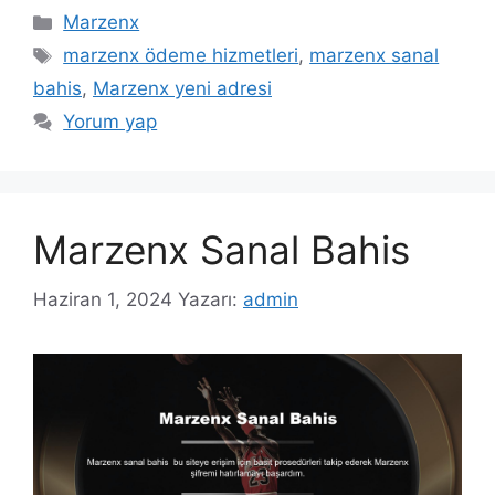
Kategoriler
Marzenx
Etiketler
marzenx ödeme hizmetleri
,
marzenx sanal
bahis
,
Marzenx yeni adresi
Yorum yap
Marzenx Sanal Bahis
Haziran 1, 2024
Yazarı:
admin