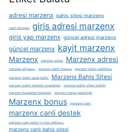
adresi marzenx
bahis sitesi marzenx
giris adresi marzenx
canli marzenx
giris yap marzenx
güncel adresi marzenx
kayit marzenx
güncel marzenx
Marzenx
Marzenx adresi
marzenx adres
marzenx altyapısı
marzenx bahis bonusu
marzenx bahis platformu
Marzenx Bahis Sitesi
marzenx bahis sanal bahis
marzenx bahis sitesinin avantajları
marzenx bahis sitesi üyeliği
marzenx basketbol bahisleri
marzenx belge gerekliliği
Marzenx bonus
marzenx canli
marzenx canli destek
marzenx canlı bahis i̇yi slot sağlayıcı
marzenx canlı bahis sitesi