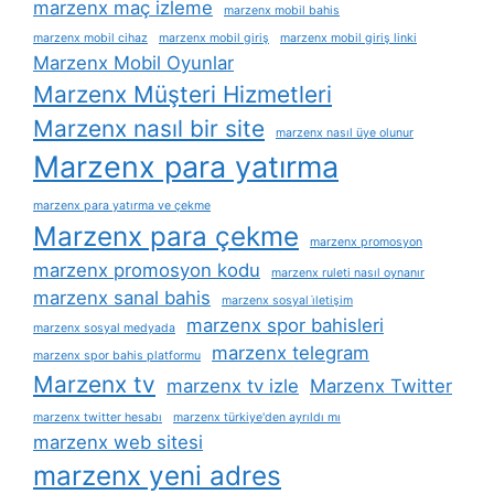
marzenx maç izleme
marzenx mobil bahis
marzenx mobil cihaz
marzenx mobil giriş
marzenx mobil giriş linki
Marzenx Mobil Oyunlar
Marzenx Müşteri Hizmetleri
Marzenx nasıl bir site
marzenx nasıl üye olunur
Marzenx para yatırma
marzenx para yatırma ve çekme
Marzenx para çekme
marzenx promosyon
marzenx promosyon kodu
marzenx ruleti nasıl oynanır
marzenx sanal bahis
marzenx sosyal i̇letişim
marzenx spor bahisleri
marzenx sosyal medyada
marzenx telegram
marzenx spor bahis platformu
Marzenx tv
marzenx tv izle
Marzenx Twitter
marzenx twitter hesabı
marzenx türkiye'den ayrıldı mı
marzenx web sitesi
marzenx yeni adres