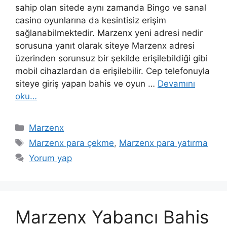
sahip olan sitede aynı zamanda Bingo ve sanal
casino oyunlarına da kesintisiz erişim
sağlanabilmektedir. Marzenx yeni adresi nedir
sorusuna yanıt olarak siteye Marzenx adresi
üzerinden sorunsuz bir şekilde erişilebildiği gibi
mobil cihazlardan da erişilebilir. Cep telefonuyla
siteye giriş yapan bahis ve oyun …
Devamını
oku…
Kategoriler
Marzenx
Etiketler
Marzenx para çekme
,
Marzenx para yatırma
Yorum yap
Marzenx Yabancı Bahis