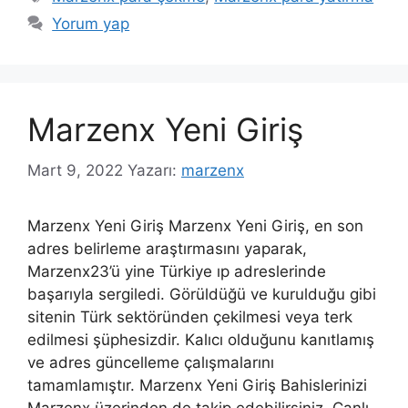
Yorum yap
Marzenx Yeni Giriş
Mart 9, 2022
Yazarı:
marzenx
Marzenx Yeni Giriş Marzenx Yeni Giriş, en son
adres belirleme araştırmasını yaparak,
Marzenx23’ü yine Türkiye ıp adreslerinde
başarıyla sergiledi. Görüldüğü ve kurulduğu gibi
sitenin Türk sektöründen çekilmesi veya terk
edilmesi şüphesizdir. Kalıcı olduğunu kanıtlamış
ve adres güncelleme çalışmalarını
tamamlamıştır. Marzenx Yeni Giriş Bahislerinizi
Marzenx üzerinden de takip edebilirsiniz. Canlı