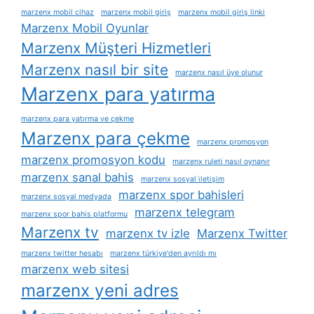
marzenx mobil cihaz
marzenx mobil giriş
marzenx mobil giriş linki
Marzenx Mobil Oyunlar
Marzenx Müşteri Hizmetleri
Marzenx nasıl bir site
marzenx nasıl üye olunur
Marzenx para yatırma
marzenx para yatırma ve çekme
Marzenx para çekme
marzenx promosyon
marzenx promosyon kodu
marzenx ruleti nasıl oynanır
marzenx sanal bahis
marzenx sosyal i̇letişim
marzenx spor bahisleri
marzenx sosyal medyada
marzenx telegram
marzenx spor bahis platformu
Marzenx tv
marzenx tv izle
Marzenx Twitter
marzenx twitter hesabı
marzenx türkiye'den ayrıldı mı
marzenx web sitesi
marzenx yeni adres