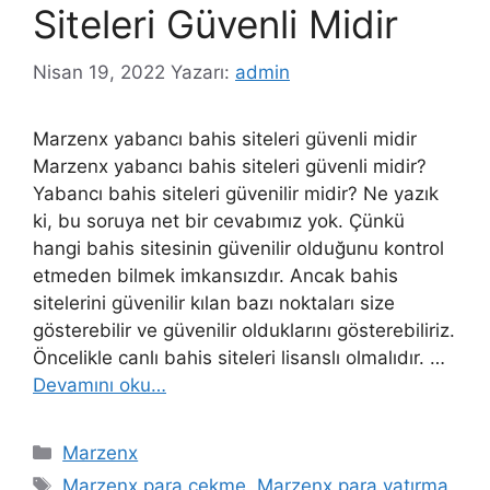
Siteleri Güvenli Midir
Nisan 19, 2022
Yazarı:
admin
Marzenx yabancı bahis siteleri güvenli midir
Marzenx yabancı bahis siteleri güvenli midir?
Yabancı bahis siteleri güvenilir midir? Ne yazık
ki, bu soruya net bir cevabımız yok. Çünkü
hangi bahis sitesinin güvenilir olduğunu kontrol
etmeden bilmek imkansızdır. Ancak bahis
sitelerini güvenilir kılan bazı noktaları size
gösterebilir ve güvenilir olduklarını gösterebiliriz.
Öncelikle canlı bahis siteleri lisanslı olmalıdır. …
Devamını oku…
Kategoriler
Marzenx
Etiketler
Marzenx para çekme
,
Marzenx para yatırma