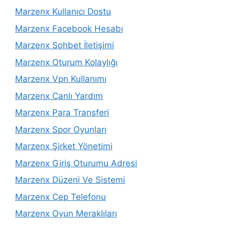
Marzenx Kullanıcı Dostu
Marzenx Facebook Hesabı
Marzenx Sohbet İletişimi
Marzenx Oturum Kolaylığı
Marzenx Vpn Kullanımı
Marzenx Canlı Yardım
Marzenx Para Transferi
Marzenx Spor Oyunları
Marzenx Şirket Yönetimi
Marzenx Giriş Oturumu Adresi
Marzenx Düzeni Ve Sistemi
Marzenx Cep Telefonu
Marzenx Oyun Meraklıları