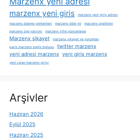
Marzenx yeni adresi
marzenx yeni giris
marzenx yeni giriş adresi
marzenx ödeme yöntemleri
marzenx öder mi
marzenx üyelikleri
marzenx üye yatırımı
marzenx şifre güncelleme
Marzenx şikayet
marzenx şikayet ve yorumları
twitter marzenx
paris marzenx bahis bonusu
yeni adresi marzenx
yeni giris marzenx
yeni çıkan marzenx girişi
Arşivler
Haziran 2026
Eylül 2025
Haziran 2025