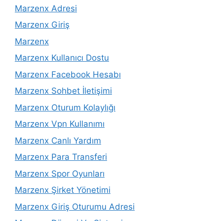
Marzenx Adresi
Marzenx Giriş
Marzenx
Marzenx Kullanıcı Dostu
Marzenx Facebook Hesabı
Marzenx Sohbet İletişimi
Marzenx Oturum Kolaylığı
Marzenx Vpn Kullanımı
Marzenx Canlı Yardım
Marzenx Para Transferi
Marzenx Spor Oyunları
Marzenx Şirket Yönetimi
Marzenx Giriş Oturumu Adresi