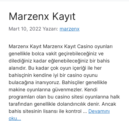
Marzenx Kayıt
Mart 10, 2022
Yazarı:
marzenx
Marzenx Kayıt Marzenx Kayıt Casino oyunları
genellikle bolca vakit geçirebileceğiniz ve
dilediğiniz kadar eğlenebileceğiniz bir bahis
alanıdır. Bu kadar çok oyun içeriği ile her
bahisçinin kendine iyi bir casino oyunu
bulacağına inanıyoruz. Bahisçiler genellikle
makine oyunlarına güvenmezler. Kendi
programları olan bu casino sitesi oyunlarına halk
tarafından genellikle dolandırıcılık denir. Ancak
bahis sitesinin lisansı ile kontrol …
Devamını
oku…