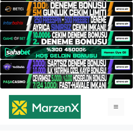
İçeriğe
atla
Menü