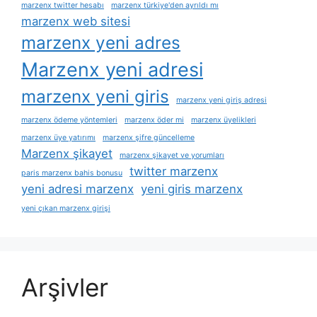
marzenx twitter hesabı
marzenx türkiye'den ayrıldı mı
marzenx web sitesi
marzenx yeni adres
Marzenx yeni adresi
marzenx yeni giris
marzenx yeni giriş adresi
marzenx ödeme yöntemleri
marzenx öder mi
marzenx üyelikleri
marzenx üye yatırımı
marzenx şifre güncelleme
Marzenx şikayet
marzenx şikayet ve yorumları
twitter marzenx
paris marzenx bahis bonusu
yeni adresi marzenx
yeni giris marzenx
yeni çıkan marzenx girişi
Arşivler