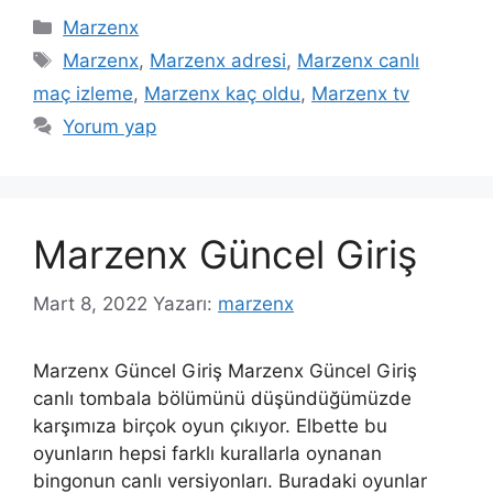
Kategoriler
Marzenx
Etiketler
Marzenx
,
Marzenx adresi
,
Marzenx canlı
maç izleme
,
Marzenx kaç oldu
,
Marzenx tv
Yorum yap
Marzenx Güncel Giriş
Mart 8, 2022
Yazarı:
marzenx
Marzenx Güncel Giriş Marzenx Güncel Giriş
canlı tombala bölümünü düşündüğümüzde
karşımıza birçok oyun çıkıyor. Elbette bu
oyunların hepsi farklı kurallarla oynanan
bingonun canlı versiyonları. Buradaki oyunlar