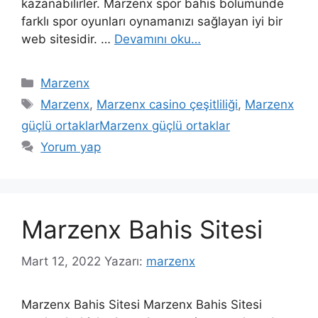
kazanabilirler. Marzenx spor bahis bölümünde
farklı spor oyunları oynamanızı sağlayan iyi bir
web sitesidir. …
Devamını oku…
Kategoriler
Marzenx
Etiketler
Marzenx
,
Marzenx casino çeşitliliği
,
Marzenx
güçlü ortaklarMarzenx güçlü ortaklar
Yorum yap
Marzenx Bahis Sitesi
Mart 12, 2022
Yazarı:
marzenx
Marzenx Bahis Sitesi Marzenx Bahis Sitesi