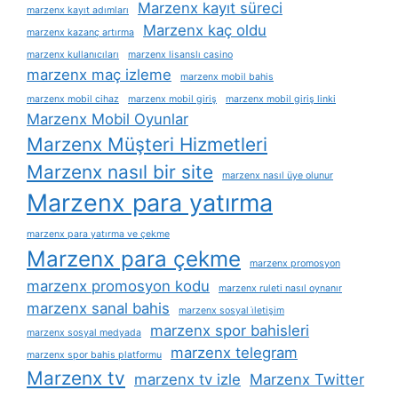
Marzenx kayıt süreci
marzenx kayıt adımları
Marzenx kaç oldu
marzenx kazanç artırma
marzenx kullanıcıları
marzenx lisanslı casino
marzenx maç izleme
marzenx mobil bahis
marzenx mobil cihaz
marzenx mobil giriş
marzenx mobil giriş linki
Marzenx Mobil Oyunlar
Marzenx Müşteri Hizmetleri
Marzenx nasıl bir site
marzenx nasıl üye olunur
Marzenx para yatırma
marzenx para yatırma ve çekme
Marzenx para çekme
marzenx promosyon
marzenx promosyon kodu
marzenx ruleti nasıl oynanır
marzenx sanal bahis
marzenx sosyal i̇letişim
marzenx spor bahisleri
marzenx sosyal medyada
marzenx telegram
marzenx spor bahis platformu
Marzenx tv
marzenx tv izle
Marzenx Twitter