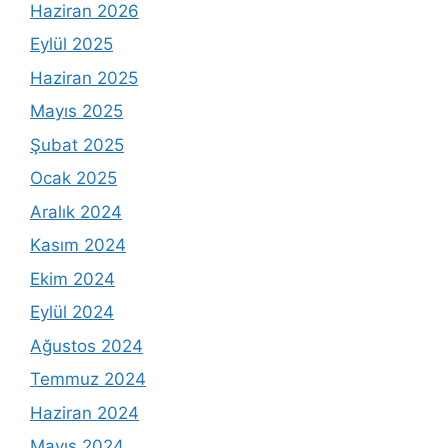
Haziran 2026
Eylül 2025
Haziran 2025
Mayıs 2025
Şubat 2025
Ocak 2025
Aralık 2024
Kasım 2024
Ekim 2024
Eylül 2024
Ağustos 2024
Temmuz 2024
Haziran 2024
Mayıs 2024