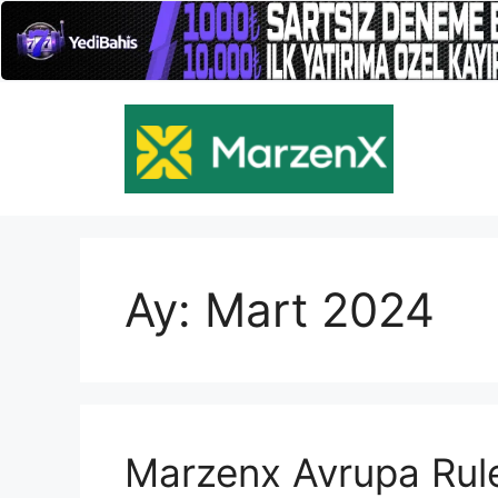
İçeriğe
atla
Ay:
Mart 2024
Marzenx Avrupa Rul