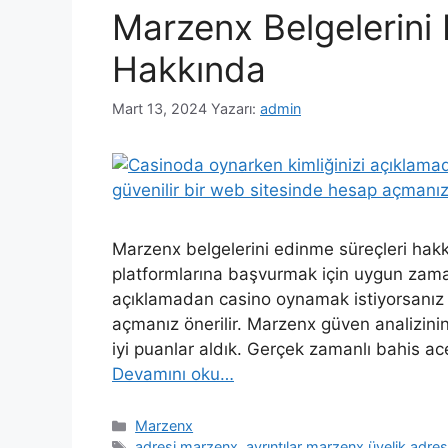
Marzenx Belgelerini 
Hakkında
Mart 13, 2024
Yazarı:
admin
Marzenx belgelerini edinme süreçleri hak
platformlarına başvurmak için uygun zaman
açıklamadan casino oynamak istiyorsanız 
açmanız önerilir. Marzenx güven analizinin 
iyi puanlar aldık. Gerçek zamanlı bahis ace
Devamını oku…
Kategoriler
Marzenx
Etiketler
adresi marzenx
,
ayrıntılar marzenx üyelik adre