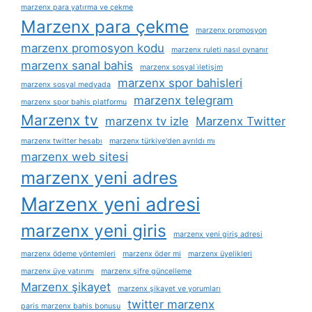
marzenx para yatırma ve çekme
Marzenx para çekme
marzenx promosyon
marzenx promosyon kodu
marzenx ruleti nasıl oynanır
marzenx sanal bahis
marzenx sosyal i̇letişim
marzenx spor bahisleri
marzenx sosyal medyada
marzenx telegram
marzenx spor bahis platformu
Marzenx tv
marzenx tv izle
Marzenx Twitter
marzenx twitter hesabı
marzenx türkiye'den ayrıldı mı
marzenx web sitesi
marzenx yeni adres
Marzenx yeni adresi
marzenx yeni giris
marzenx yeni giriş adresi
marzenx ödeme yöntemleri
marzenx öder mi
marzenx üyelikleri
marzenx üye yatırımı
marzenx şifre güncelleme
Marzenx şikayet
marzenx şikayet ve yorumları
twitter marzenx
paris marzenx bahis bonusu