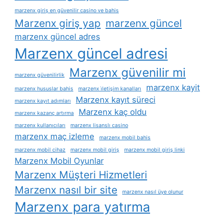
marzenx giriş en güvenilir casino ve bahis
Marzenx giriş yap
marzenx güncel
marzenx güncel adres
Marzenx güncel adresi
Marzenx güvenilir mi
marzenx güvenilirlik
marzenx kayit
marzenx hususlar bahis
marzenx i̇letişim kanalları
Marzenx kayıt süreci
marzenx kayıt adımları
Marzenx kaç oldu
marzenx kazanç artırma
marzenx kullanıcıları
marzenx lisanslı casino
marzenx maç izleme
marzenx mobil bahis
marzenx mobil cihaz
marzenx mobil giriş
marzenx mobil giriş linki
Marzenx Mobil Oyunlar
Marzenx Müşteri Hizmetleri
Marzenx nasıl bir site
marzenx nasıl üye olunur
Marzenx para yatırma