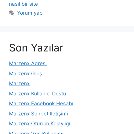
nasıl bir site
Yorum yap
Son Yazılar
Marzenx Adresi
Marzenx Giriş
Marzenx
Marzenx Kullanıcı Dostu
Marzenx Facebook Hesabı
Marzenx Sohbet İletişimi
Marzenx Oturum Kolaylığı
Marzenx Vpn Kullanımı