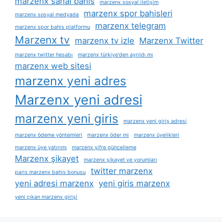
marzenx sanal bahis
marzenx sosyal i̇letişim
marzenx spor bahisleri
marzenx sosyal medyada
marzenx telegram
marzenx spor bahis platformu
Marzenx tv
marzenx tv izle
Marzenx Twitter
marzenx twitter hesabı
marzenx türkiye'den ayrıldı mı
marzenx web sitesi
marzenx yeni adres
Marzenx yeni adresi
marzenx yeni giris
marzenx yeni giriş adresi
marzenx ödeme yöntemleri
marzenx öder mi
marzenx üyelikleri
marzenx üye yatırımı
marzenx şifre güncelleme
Marzenx şikayet
marzenx şikayet ve yorumları
twitter marzenx
paris marzenx bahis bonusu
yeni adresi marzenx
yeni giris marzenx
yeni çıkan marzenx girişi