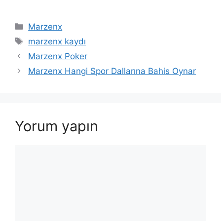
Kategoriler
Marzenx
Etiketler
marzenx kaydı
Yazı
Marzenx Poker
dolaşımı
Marzenx Hangi Spor Dallarına Bahis Oynar
Yorum yapın
Yorum