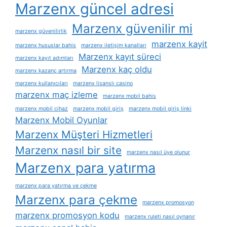
Marzenx güncel adresi
Marzenx güvenilir mi
marzenx güvenilirlik
marzenx kayit
marzenx hususlar bahis
marzenx i̇letişim kanalları
Marzenx kayıt süreci
marzenx kayıt adımları
Marzenx kaç oldu
marzenx kazanç artırma
marzenx kullanıcıları
marzenx lisanslı casino
marzenx maç izleme
marzenx mobil bahis
marzenx mobil cihaz
marzenx mobil giriş
marzenx mobil giriş linki
Marzenx Mobil Oyunlar
Marzenx Müşteri Hizmetleri
Marzenx nasıl bir site
marzenx nasıl üye olunur
Marzenx para yatırma
marzenx para yatırma ve çekme
Marzenx para çekme
marzenx promosyon
marzenx promosyon kodu
marzenx ruleti nasıl oynanır