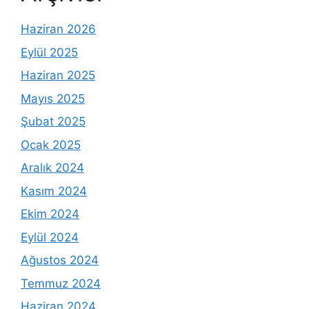
Haziran 2026
Eylül 2025
Haziran 2025
Mayıs 2025
Şubat 2025
Ocak 2025
Aralık 2024
Kasım 2024
Ekim 2024
Eylül 2024
Ağustos 2024
Temmuz 2024
Haziran 2024