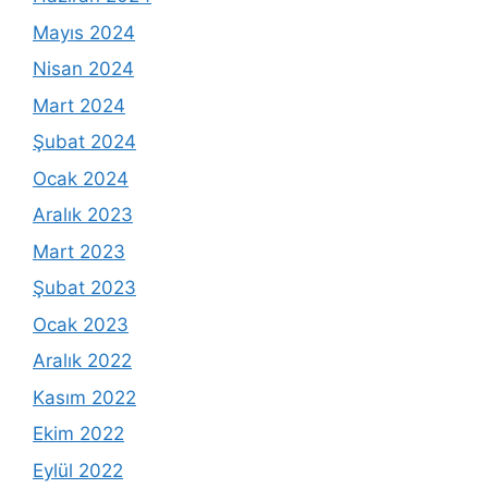
Mayıs 2024
Nisan 2024
Mart 2024
Şubat 2024
Ocak 2024
Aralık 2023
Mart 2023
Şubat 2023
Ocak 2023
Aralık 2022
Kasım 2022
Ekim 2022
Eylül 2022