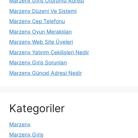
Marzenx Giriş Oturumu Adresi
Marzenx Düzeni Ve Sistemi
Marzenx Cep Telefonu
Marzenx Oyun Meraklıları
Marzenx Web Site Üyeleri
Marzenx Yatırım Çekilişleri Nedir
Marzenx Giriş Sorunları
Marzenx Güncel Adresi Nedir
Kategoriler
Marzenx
Marzenx Giriş