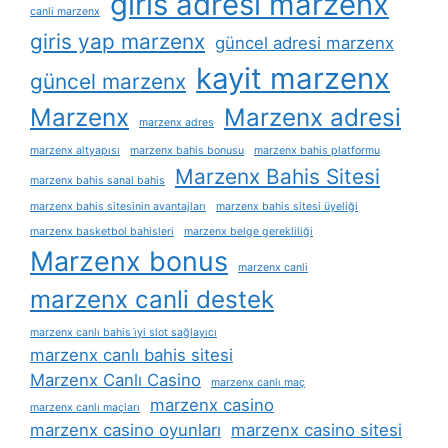
giris adresi marzenx
canli marzenx
giris yap marzenx
güncel adresi marzenx
kayit marzenx
güncel marzenx
Marzenx
Marzenx adresi
marzenx adres
marzenx altyapısı
marzenx bahis bonusu
marzenx bahis platformu
Marzenx Bahis Sitesi
marzenx bahis sanal bahis
marzenx bahis sitesinin avantajları
marzenx bahis sitesi üyeliği
marzenx basketbol bahisleri
marzenx belge gerekliliği
Marzenx bonus
marzenx canli
marzenx canli destek
marzenx canlı bahis i̇yi slot sağlayıcı
marzenx canlı bahis sitesi
Marzenx Canlı Casino
marzenx canlı maç
marzenx casino
marzenx canlı maçları
marzenx casino oyunları
marzenx casino sitesi