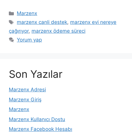
Kategoriler
Marzenx
Etiketler
marzenx canli destek
,
marzenx evi nereye
çağırıyor
,
marzenx ödeme süreci
Yorum yap
Son Yazılar
Marzenx Adresi
Marzenx Giriş
Marzenx
Marzenx Kullanıcı Dostu
Marzenx Facebook Hesabı