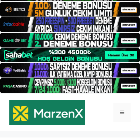
İçeriğe
atla
Menü