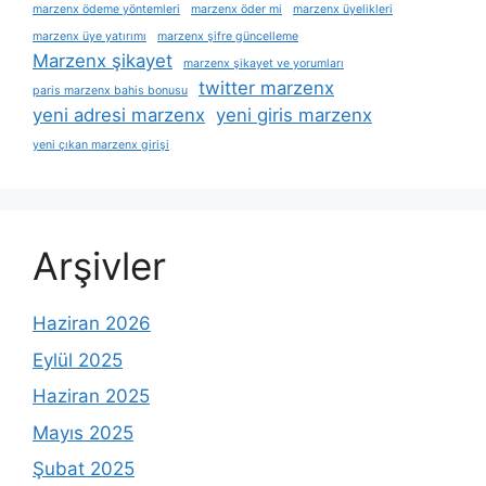
marzenx ödeme yöntemleri
marzenx öder mi
marzenx üyelikleri
marzenx üye yatırımı
marzenx şifre güncelleme
Marzenx şikayet
marzenx şikayet ve yorumları
twitter marzenx
paris marzenx bahis bonusu
yeni adresi marzenx
yeni giris marzenx
yeni çıkan marzenx girişi
Arşivler
Haziran 2026
Eylül 2025
Haziran 2025
Mayıs 2025
Şubat 2025