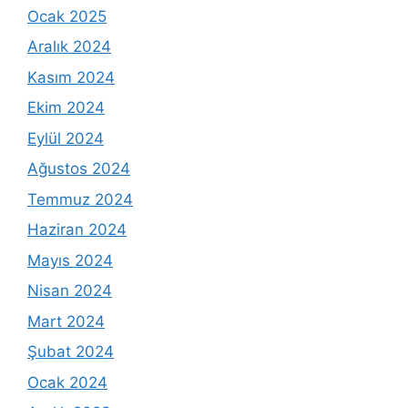
Ocak 2025
Aralık 2024
Kasım 2024
Ekim 2024
Eylül 2024
Ağustos 2024
Temmuz 2024
Haziran 2024
Mayıs 2024
Nisan 2024
Mart 2024
Şubat 2024
Ocak 2024