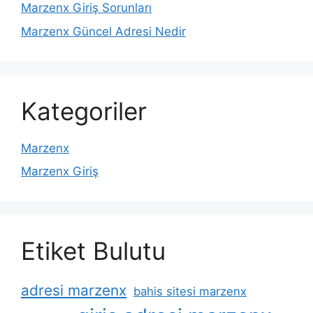
Marzenx Giriş Sorunları
Marzenx Güncel Adresi Nedir
Kategoriler
Marzenx
Marzenx Giriş
Etiket Bulutu
adresi marzenx
bahis sitesi marzenx