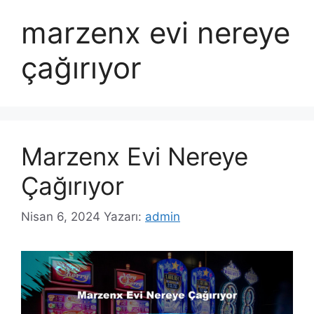
marzenx evi nereye
çağırıyor
Marzenx Evi Nereye
Çağırıyor
Nisan 6, 2024
Yazarı:
admin