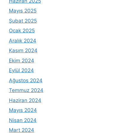
Haziran 2025
Mayıs 2025
Şubat 2025
Ocak 2025
Aralık 2024
Kasım 2024
Ekim 2024
Eylül 2024
Ağustos 2024
Temmuz 2024
Haziran 2024
Mayıs 2024
Nisan 2024
Mart 2024