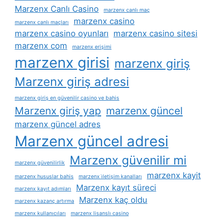
Marzenx Canlı Casino
marzenx canlı maç
marzenx casino
marzenx canlı maçları
marzenx casino oyunları
marzenx casino sitesi
marzenx com
marzenx erişimi
marzenx girisi
marzenx giriş
Marzenx giriş adresi
marzenx giriş en güvenilir casino ve bahis
Marzenx giriş yap
marzenx güncel
marzenx güncel adres
Marzenx güncel adresi
Marzenx güvenilir mi
marzenx güvenilirlik
marzenx kayit
marzenx hususlar bahis
marzenx i̇letişim kanalları
Marzenx kayıt süreci
marzenx kayıt adımları
Marzenx kaç oldu
marzenx kazanç artırma
marzenx kullanıcıları
marzenx lisanslı casino