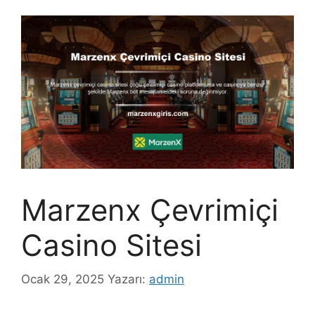
Marzenx Çevrimiçi
Casino Sitesi
Ocak 29, 2025
Yazarı:
admin