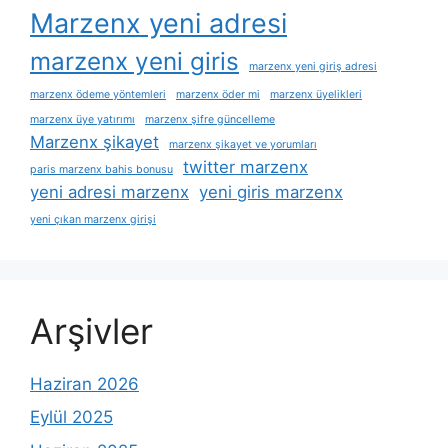
Marzenx yeni adresi
marzenx yeni giris
marzenx yeni giriş adresi
marzenx ödeme yöntemleri
marzenx öder mi
marzenx üyelikleri
marzenx üye yatırımı
marzenx şifre güncelleme
Marzenx şikayet
marzenx şikayet ve yorumları
twitter marzenx
paris marzenx bahis bonusu
yeni adresi marzenx
yeni giris marzenx
yeni çıkan marzenx girişi
Arşivler
Haziran 2026
Eylül 2025