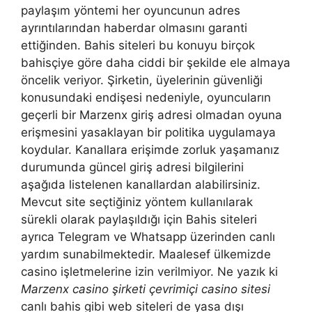
paylaşım yöntemi her oyuncunun adres
ayrıntılarından haberdar olmasını garanti
ettiğinden. Bahis siteleri bu konuyu birçok
bahisçiye göre daha ciddi bir şekilde ele almaya
öncelik veriyor. Şirketin, üyelerinin güvenliği
konusundaki endişesi nedeniyle, oyuncuların
geçerli bir Marzenx giriş adresi olmadan oyuna
erişmesini yasaklayan bir politika uygulamaya
koydular. Kanallara erişimde zorluk yaşamanız
durumunda güncel giriş adresi bilgilerini
aşağıda listelenen kanallardan alabilirsiniz.
Mevcut site seçtiğiniz yöntem kullanılarak
sürekli olarak paylaşıldığı için Bahis siteleri
ayrıca Telegram ve Whatsapp üzerinden canlı
yardım sunabilmektedir. Maalesef ülkemizde
casino işletmelerine izin verilmiyor. Ne yazık ki
Marzenx casino şirketi çevrimiçi casino sitesi
canlı bahis gibi web siteleri de yasa dışı