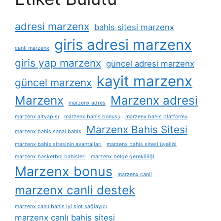
adresi marzenx
bahis sitesi marzenx
giris adresi marzenx
canli marzenx
giris yap marzenx
güncel adresi marzenx
kayit marzenx
güncel marzenx
Marzenx
Marzenx adresi
marzenx adres
marzenx altyapısı
marzenx bahis bonusu
marzenx bahis platformu
Marzenx Bahis Sitesi
marzenx bahis sanal bahis
marzenx bahis sitesinin avantajları
marzenx bahis sitesi üyeliği
marzenx basketbol bahisleri
marzenx belge gerekliliği
Marzenx bonus
marzenx canli
marzenx canli destek
marzenx canlı bahis i̇yi slot sağlayıcı
marzenx canlı bahis sitesi