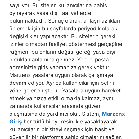
sayılıyor. Bu siteler, kullanıcılarına bahis
oynayarak yasa dışı faaliyetlerde
bulunmaktadır. Sonuç olarak, anlaşmazlıkları
önlemek için bu sayfalarda periyodik olarak
değişiklikler yapılacaktır. Bu sitelerin gerekli
izinler olmadan faaliyet göstermesi gerçeğine
rağmen, bu onların doğası gereği yasa dışı
oldukları anlamına gelmez. Yeni e-posta
adresinizle giriş yapmanıza gerek yoktur.
Marzenx yasalara uygun olarak çalışmaya
devam ediyor. Ayrıca kullanıcılar için belirli
yönergeler oluşturur. Yasalara uygun hareket
etmek yalnızca etkili olmakla kalmaz, aynı
zamanda kullanıcılar arasında güven
oluşmasına da yardımcı olur. Sistem,
Marzenx
Giriş
her türlü hileyi kesinlikle yasaklayarak
kullanıcıların bir siteyi seçmek için basit ve
güvenilir bir platforma sahip olmalarını sağlar.