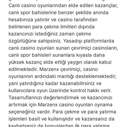
Canlı casino oyunlarından elde edilen kazançlar,
canlı spor bahislerine benzer şekilde anında
hesabınıza yatırılır ve casino tarafından
belirlenen para çekme limitleri dışında
kazancınızı istediğiniz zaman çekme
özgürlüğüne sahipsiniz. Yasadışı platformlarda
canlı casino oyunları sunan çevrimiçi casinoların,
canlı spor bahisleri sunanlara kıyasla daha
yüksek kazanç elde ettiği yaygın olarak kabul
edilmektedir. Marzenx çevrimiçi, casino
oyunlarının ardındaki mantığı desteklemektedir;
yani yatırdığınız kadar kazanabilirsiniz ve
kullanıcılara oyun üzerinde kontrol hakkı verir.
Tasarruflarınızı değerlendirmek ve kazancınızı
artırmak için Marzenx casino oyunları oynama
seçeneğiniz vardır. Para çekme ve para yatırma
işlemleri basit ve kullanışlıdır ve kazansanız da
kaybetseniz de bonuslardan ilk para yatırma