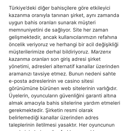
Türkiye’deki diğer bahisçilere göre etkileyici
kazanma oranıyla tanınan şirket, aynı zamanda
uygun bahis oranları sunarak müşteri
memnuniyetini de sağlıyor. Site her zaman
gelişmektedir, ancak kullanıcılarımızın refahına
öncelik veriyoruz ve herhangi bir acil değişikliği
müşterilerimize derhal bildiriyoruz.
Marzenx
kazanma oranları
son giriş adresi şirket
yönetimi, adresleri alternatif kanallar üzerinden
aramanızı tavsiye etmez. Bunun nedeni sahte
e-posta adreslerinin ve casino sitesi
görünümüne bürünen web sitelerinin varlığıdır.
Üyelerin, oyuncuların güvenliğini garanti altına
almak amacıyla bahis sitelerine yardım etmeleri
gerekmektedir. Şirketin resmi olarak
belirlemediği kanallar üzerinden adres
taleplerinin iletilmesi yasaktır. Her oyuncunun