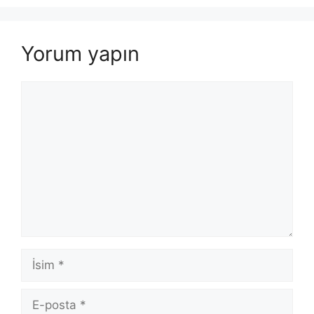
Yorum yapın
Yorum
İsim
E-