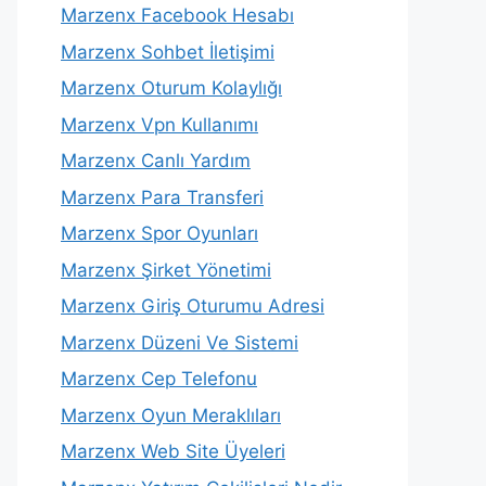
Marzenx Facebook Hesabı
Marzenx Sohbet İletişimi
Marzenx Oturum Kolaylığı
Marzenx Vpn Kullanımı
Marzenx Canlı Yardım
Marzenx Para Transferi
Marzenx Spor Oyunları
Marzenx Şirket Yönetimi
Marzenx Giriş Oturumu Adresi
Marzenx Düzeni Ve Sistemi
Marzenx Cep Telefonu
Marzenx Oyun Meraklıları
Marzenx Web Site Üyeleri