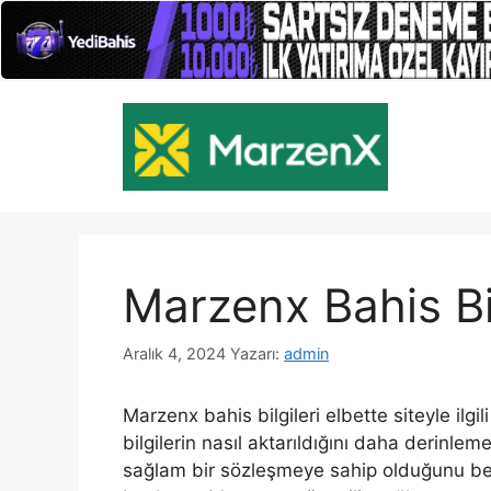
İçeriğe
atla
Marzenx Bahis Bil
Aralık 4, 2024
Yazarı:
admin
Marzenx bahis bilgileri elbette siteyle ilg
bilgilerin nasıl aktarıldığını daha derinleme
sağlam bir sözleşmeye sahip olduğunu beli