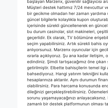
başlayan Marzenx, güvenilir sağlayıcısı ara
Müşteri destek hattımız 7/24 mevcuttur ve
bir gecikme olmadan her zaman yardıma ul
güncel bilgilerle kolaylıkla kupon oluşturab
içerisinde sürekli güncellenerek en güncel
bu durum casinolar, slot makineleri, çeşitl
geçerlidir. Ek olarak, TV bölümüne erişebili
seçim yapabilirsiniz. Artık sürekli bahis
anlıyorsunuz. Marzenx oyuncular için gec
ısrarla açıklıyoruz. Şu ana kadar iletişim
edindiniz. Şimdi tartışacağımız öne çıkan 
getirilmiştir. Elbette bahisçilerin temel il
bahsediyoruz. Hangi yatırım tekniğini kulla
hesaplarınıza aktarılır. Aynı durumun finan
olabilirsiniz. Para harcama konusunda en
dileğinizi gerçekleştirebilirsiniz. Ödemele
sorunu yaşamayacağınızı anlayacaksınız. F
zamanlı bir destek platformunun olması tav