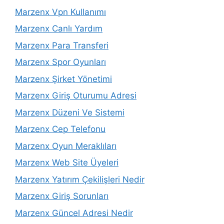
Marzenx Vpn Kullanımı
Marzenx Canlı Yardım
Marzenx Para Transferi
Marzenx Spor Oyunları
Marzenx Şirket Yönetimi
Marzenx Giriş Oturumu Adresi
Marzenx Düzeni Ve Sistemi
Marzenx Cep Telefonu
Marzenx Oyun Meraklıları
Marzenx Web Site Üyeleri
Marzenx Yatırım Çekilişleri Nedir
Marzenx Giriş Sorunları
Marzenx Güncel Adresi Nedir