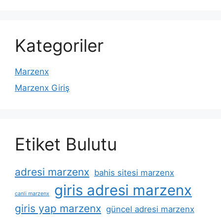
Kategoriler
Marzenx
Marzenx Giriş
Etiket Bulutu
adresi marzenx
bahis sitesi marzenx
giris adresi marzenx
canli marzenx
giris yap marzenx
güncel adresi marzenx