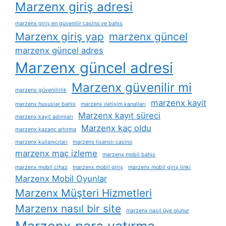
Marzenx giriş adresi
marzenx giriş en güvenilir casino ve bahis
Marzenx giriş yap
marzenx güncel
marzenx güncel adres
Marzenx güncel adresi
Marzenx güvenilir mi
marzenx güvenilirlik
marzenx kayit
marzenx hususlar bahis
marzenx i̇letişim kanalları
Marzenx kayıt süreci
marzenx kayıt adımları
Marzenx kaç oldu
marzenx kazanç artırma
marzenx kullanıcıları
marzenx lisanslı casino
marzenx maç izleme
marzenx mobil bahis
marzenx mobil cihaz
marzenx mobil giriş
marzenx mobil giriş linki
Marzenx Mobil Oyunlar
Marzenx Müşteri Hizmetleri
Marzenx nasıl bir site
marzenx nasıl üye olunur