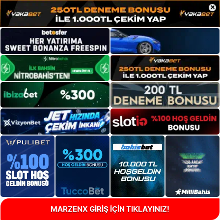
×
MARZENX GİRİŞ İÇİN TIKLAYINIZ!