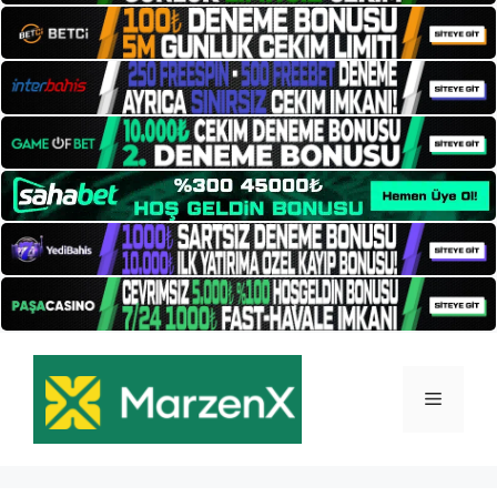
İçeriğe
atla
Menü